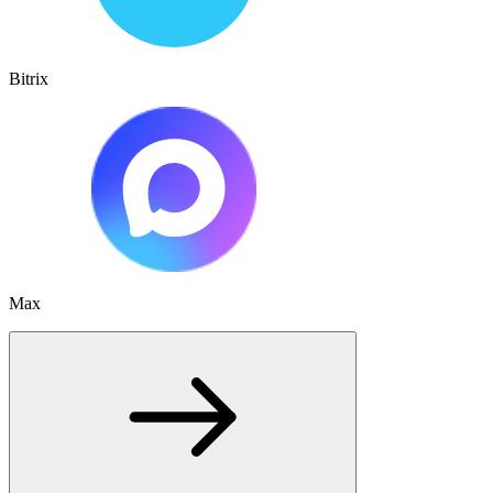
Bitrix
Max