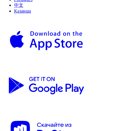
中文
Қазақша