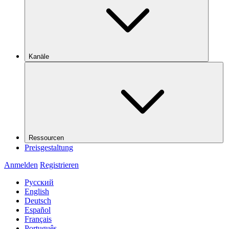
Kanäle
Ressourcen
Preisgestaltung
Anmelden
Registrieren
Русский
English
Deutsch
Español
Français
Português