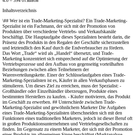
4.6 – 394 отзывов
Inhaltsverzeichnis
\## Wer ist ein Trade-Marketing-Spezialist? Ein Trade-Marketing-
Spezialist ist ein Fachmann, der sich mit der Promotion von
Produkten über verschiedene Vertriebs- und Verkaufskanäle
beschäftigt. Die Hauptaufgabe dieses Spezialisten besteht darin, die
Präsenz des Produkts in den Regalen der Geschäfte sicherzustellen
und letztendlich den Kauf durch die Endverbraucher zu fördern.
Das Wort „Trade“ wird als „Handel“ übersetzt, und Trade-
Marketing konzentriert sich entsprechend auf die Optimierung der
Vertriebsprozesse und den Aufbau von gegenseitig vorteilhaften
Beziehungen zwischen allen Teilnehmern der
Warenverteilungskette. Einer der Schlüsselaufgaben eines Trade-
Marketing-Spezialisten ist es, Käufer in allen Verkaufsphasen zu
stimulieren. Um dieses Ziel zu erreichen, muss der Spezialist: -
Großhändler oder Einzelhändler überzeugen, Produkte eines
bestimmten Herstellers zu kaufen. - Käufer motivieren, das Produkt
im Geschäft zu erwerben. ## Unterschiede zwischen Trade-
Marketing-Spezialist und gewöhnlichem Marketer Die Aufgaben
eines Trade-Marketing-Spezialisten überschneiden sich mit den
Funktionen eines traditionellen Marketers, jedoch ist dieser Beruf oft
in großen Produktionsunternehmen und Vertriebsgesellschaften zu
finden. Im Gegensatz zu einem Marketer, der sich mit der Promotion
eines Produkts im allgemeinen Sinne beschäftigt (Marktanalyse,