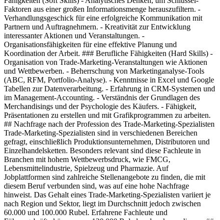
Fähigkeiten (Soft Skills) - Analytisches Denken, um Schlüssel-
Faktoren aus einer großen Informationsmenge herauszufiltern. -
Verhandlungsgeschick für eine erfolgreiche Kommunikation mit
Partnern und Auftragnehmern. - Kreativität zur Entwicklung
interessanter Aktionen und Veranstaltungen. -
Organisationsfähigkeiten für eine effektive Planung und
Koordination der Arbeit. ### Berufliche Fähigkeiten (Hard Skills) -
Organisation von Trade-Marketing-Veranstaltungen wie Aktionen
und Wettbewerben. - Beherrschung von Marketinganalyse-Tools
(ABC, RFM, Portfolio-Analyse). - Kenntnisse in Excel und Google
Tabellen zur Datenverarbeitung. - Erfahrung in CRM-Systemen und
im Management-Accounting. - Verständnis der Grundlagen des
Merchandisings und der Psychologie des Käufers. - Fähigkeit,
Präsentationen zu erstellen und mit Grafikprogrammen zu arbeiten.
## Nachfrage nach der Profession des Trade-Marketing-Spezialisten
Trade-Marketing-Spezialisten sind in verschiedenen Bereichen
gefragt, einschließlich Produktionsunternehmen, Distributoren und
Einzelhandelsketten. Besonders relevant sind diese Fachleute in
Branchen mit hohem Wettbewerbsdruck, wie FMCG,
Lebensmittelindustrie, Spielzeug und Pharmazie. Auf
Jobplattformen sind zahlreiche Stellenangebote zu finden, die mit
diesem Beruf verbunden sind, was auf eine hohe Nachfrage
hinweist. Das Gehalt eines Trade-Marketing-Spezialisten variiert je
nach Region und Sektor, liegt im Durchschnitt jedoch zwischen
60.000 und 100.000 Rubel. Erfahrene Fachleute und