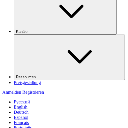
Kanäle
Ressourcen
Preisgestaltung
Anmelden
Registrieren
Русский
English
Deutsch
Español
Français
Português