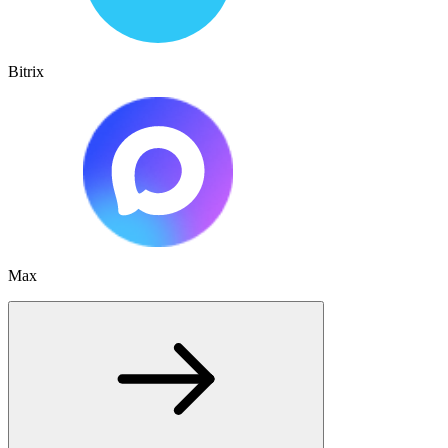
Bitrix
Max