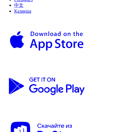
中文
Қазақша