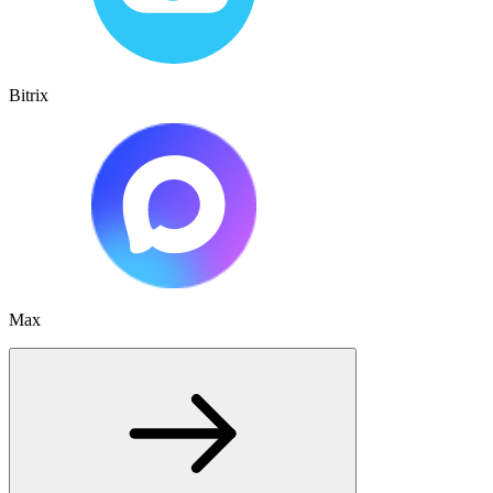
Bitrix
Max