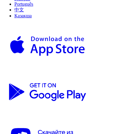
Português
中文
Қазақша