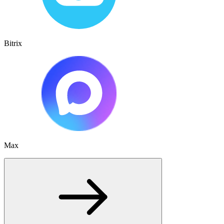
Bitrix
Max