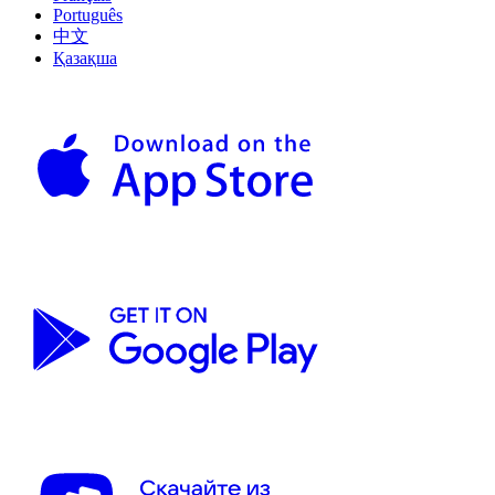
Português
中文
Қазақша