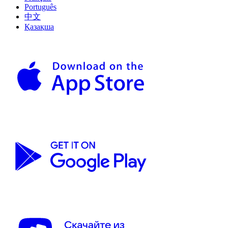
Português
中文
Қазақша