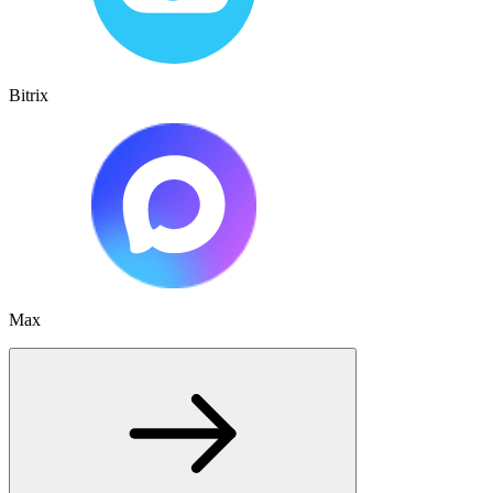
Bitrix
Max