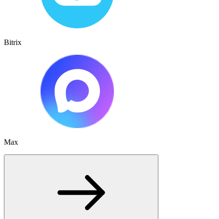
Bitrix
Max