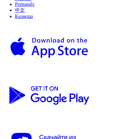
Português
中文
Қазақша