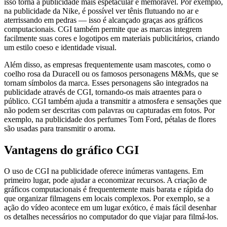
isso torna a publicidade mais espetacular e memorável. Por exemplo,
na publicidade da Nike, é possível ver tênis flutuando no ar e
aterrissando em pedras — isso é alcançado graças aos gráficos
computacionais. CGI também permite que as marcas integrem
facilmente suas cores e logotipos em materiais publicitários, criando
um estilo coeso e identidade visual.
Além disso, as empresas frequentemente usam mascotes, como o
coelho rosa da Duracell ou os famosos personagens M&Ms, que se
tornam símbolos da marca. Esses personagens são integrados na
publicidade através de CGI, tornando-os mais atraentes para o
público. CGI também ajuda a transmitir a atmosfera e sensações que
não podem ser descritas com palavras ou capturadas em fotos. Por
exemplo, na publicidade dos perfumes Tom Ford, pétalas de flores
são usadas para transmitir o aroma.
Vantagens do gráfico CGI
O uso de CGI na publicidade oferece inúmeras vantagens. Em
primeiro lugar, pode ajudar a economizar recursos. A criação de
gráficos computacionais é frequentemente mais barata e rápida do
que organizar filmagens em locais complexos. Por exemplo, se a
ação do vídeo acontece em um lugar exótico, é mais fácil desenhar
os detalhes necessários no computador do que viajar para filmá-los.