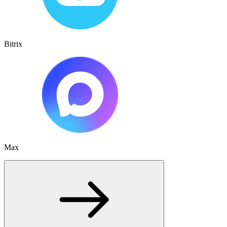
Bitrix
Max