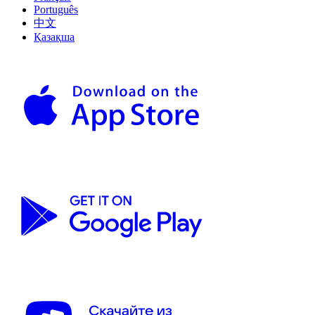
Português
中文
Қазақша