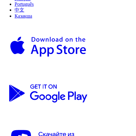
Português
中文
Қазақша