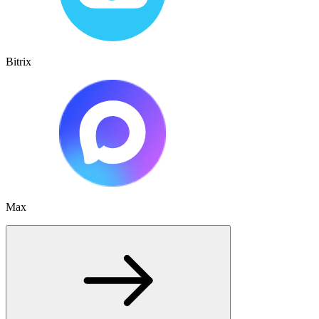
Bitrix
Max