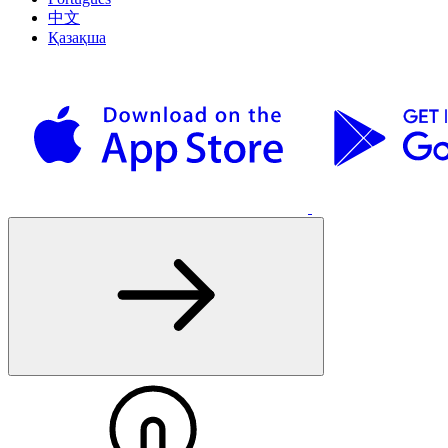
中文
Қазақша