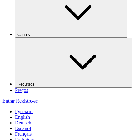
Canais
Recursos
Preços
Entrar
Registre-se
Русский
English
Deutsch
Español
Français
Português