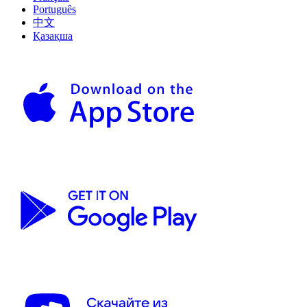
Português
中文
Қазақша