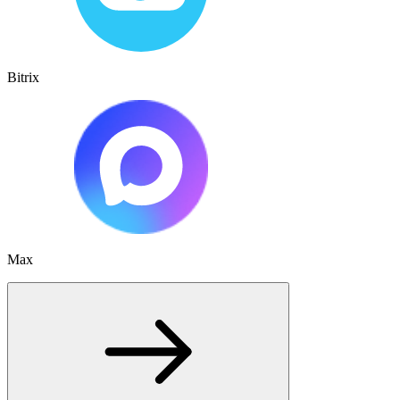
Bitrix
Max