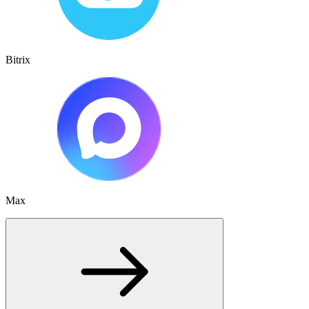
Bitrix
Max