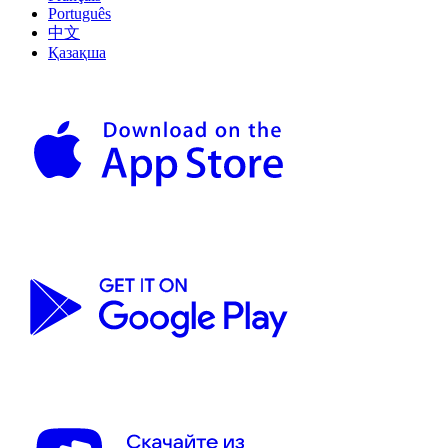
Português
中文
Қазақша