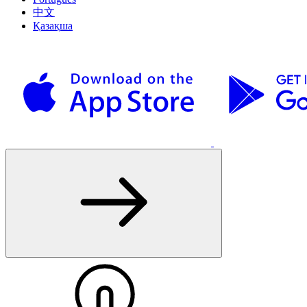
中文
Қазақша