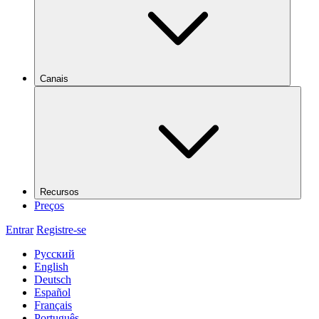
Canais
Recursos
Preços
Entrar
Registre-se
Русский
English
Deutsch
Español
Français
Português