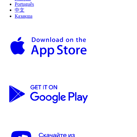
Português
中文
Қазақша