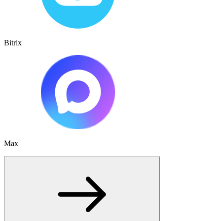
Bitrix
Max