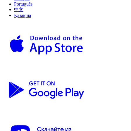
Português
中文
Қазақша