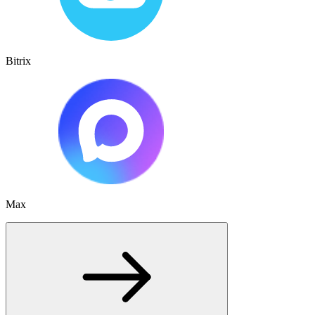
Bitrix
Max