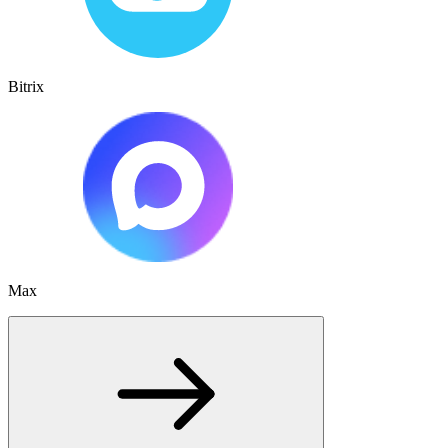
Bitrix
Max