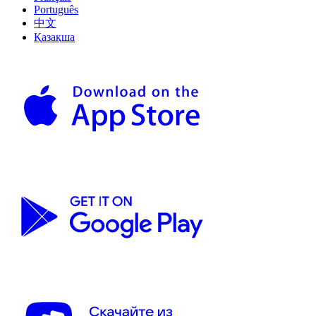
Português
中文
Қазақша