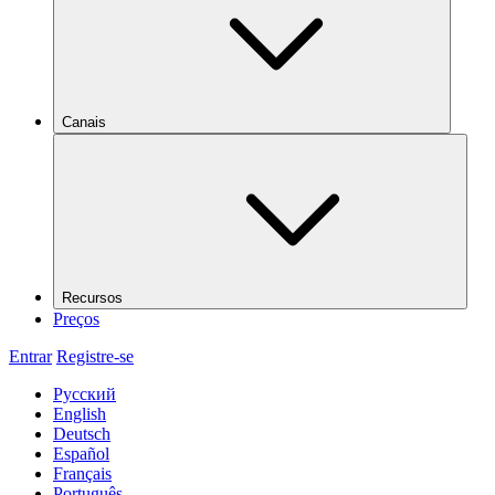
Canais
Recursos
Preços
Entrar
Registre-se
Русский
English
Deutsch
Español
Français
Português