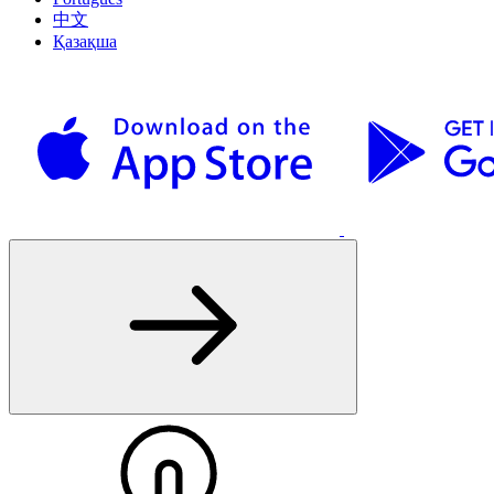
中文
Қазақша