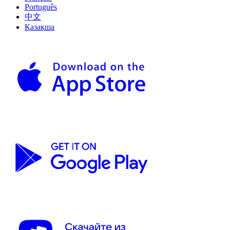
Português
中文
Қазақша