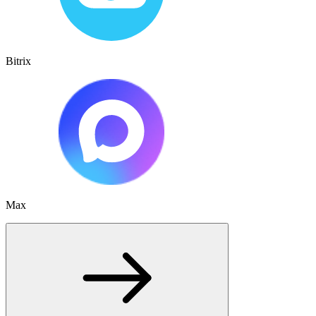
Bitrix
Max