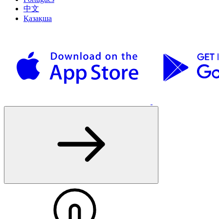
中文
Қазақша