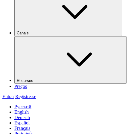
Canais
Recursos
Preços
Entrar
Registre-se
Русский
English
Deutsch
Español
Français
Português