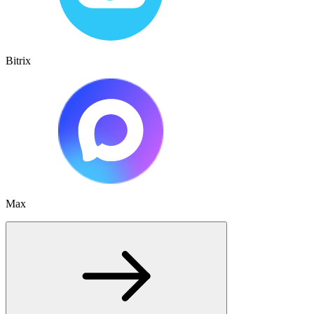
Bitrix
Max