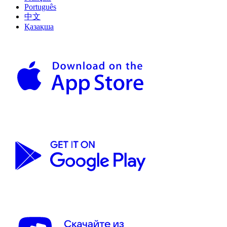
Português
中文
Қазақша