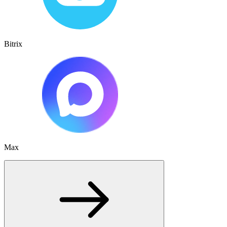
Bitrix
Max