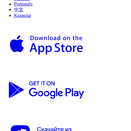
Português
中文
Қазақша