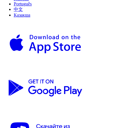
Português
中文
Қазақша