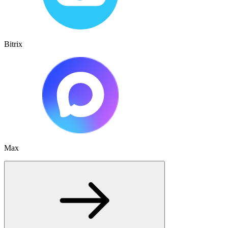
Bitrix
Max