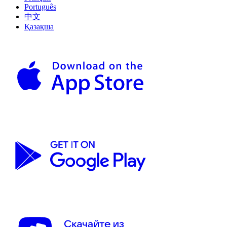
Português
中文
Қазақша