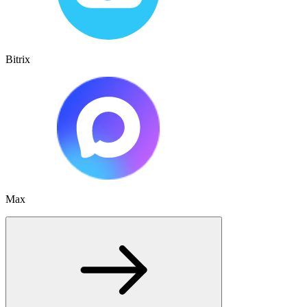
Bitrix
Max