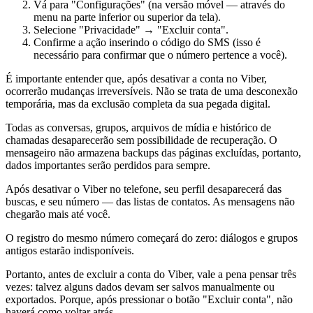
Vá para "Configurações" (na versão móvel — através do
menu na parte inferior ou superior da tela).
Selecione "Privacidade" → "Excluir conta".
Confirme a ação inserindo o código do SMS (isso é
necessário para confirmar que o número pertence a você).
É importante entender que, após desativar a conta no Viber,
ocorrerão mudanças irreversíveis. Não se trata de uma desconexão
temporária, mas da exclusão completa da sua pegada digital.
Todas as conversas, grupos, arquivos de mídia e histórico de
chamadas desaparecerão sem possibilidade de recuperação. O
mensageiro não armazena backups das páginas excluídas, portanto,
dados importantes serão perdidos para sempre.
Após desativar o Viber no telefone, seu perfil desaparecerá das
buscas, e seu número — das listas de contatos. As mensagens não
chegarão mais até você.
O registro do mesmo número começará do zero: diálogos e grupos
antigos estarão indisponíveis.
Portanto, antes de excluir a conta do Viber, vale a pena pensar três
vezes: talvez alguns dados devam ser salvos manualmente ou
exportados. Porque, após pressionar o botão "Excluir conta", não
haverá como voltar atrás.