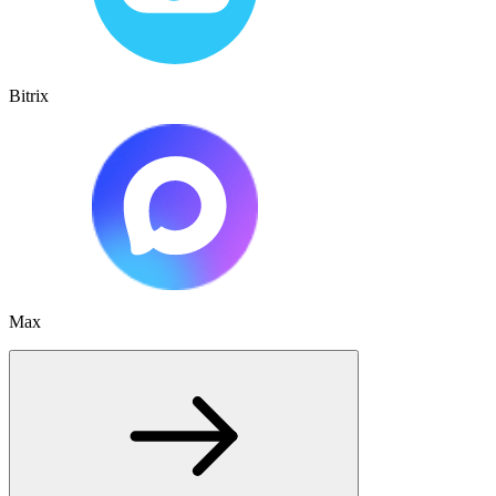
Bitrix
Max