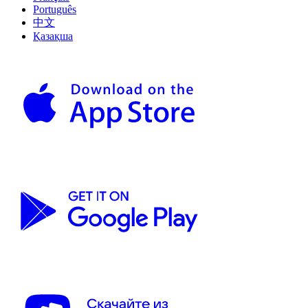
Português
中文
Қазақша