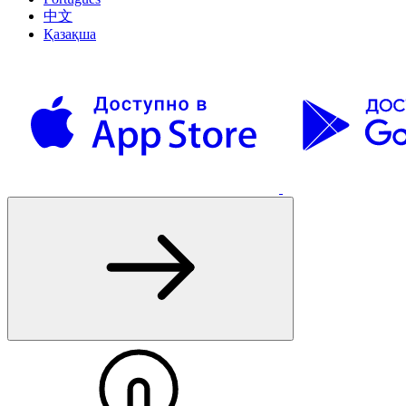
中文
Қазақша