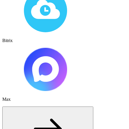
Bitrix
Max