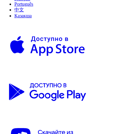
Português
中文
Қазақша