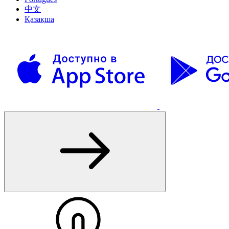
中文
Қазақша