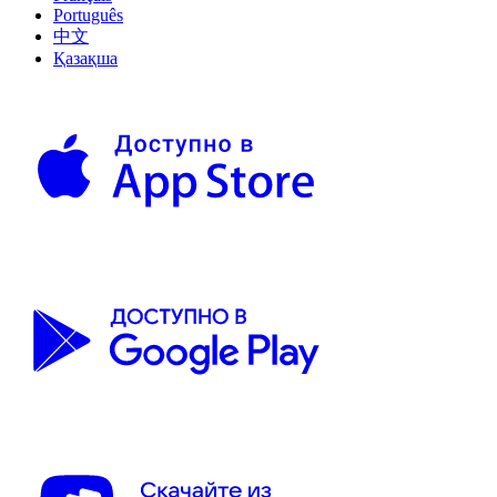
Português
中文
Қазақша