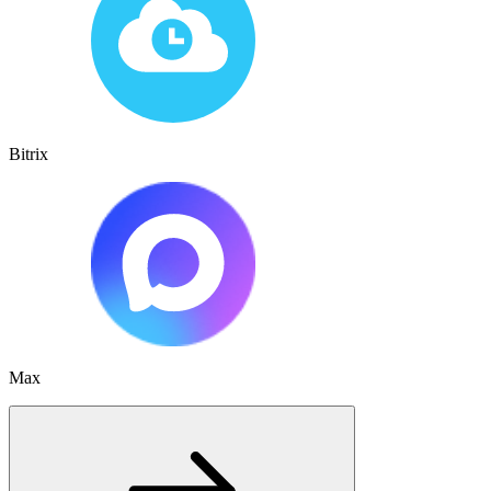
Bitrix
Max