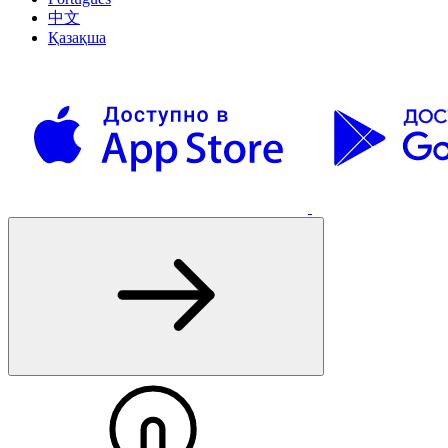
中文
Қазақша