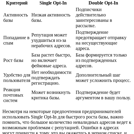
Критерий
Single Opt-In
Double Opt-In
Подписчики
Активность
Низкая активность
действительно
базы
базы.
заинтересованы в
рассылке.
Подтверждение
Репутация может
Попадание в
предотвращает отправку
ухудшиться из-за
спам
на несуществующие
нерабочих адресов.
адреса.
База растет быстро,
База формируется только
Рост базы
но включает
из подтвержденных
фейковые адреса.
адресов.
Нет необходимости
Удобство для
Дополнительный шаг
подтверждать
пользователя
может усложнить процесс.
регистрацию.
Реакция
Может возникнуть
Подтверждение будет
почтовых
критика базы.
аргументом в вашу пользу.
систем
Несмотря на некоторые предпочтения предпринимателей
использовать Single Opt-In для быстрого роста базы, важно
помнить, что большое количество невалидных адресов ведет к
возможным проблемам с репутацией. Ошибки в адресах
могут привести к тому, что вы окажетесь в черном списке, и