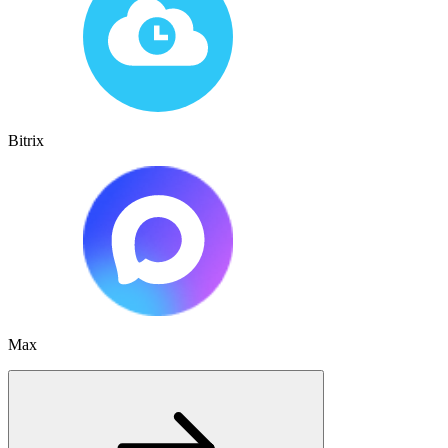
Bitrix
Max