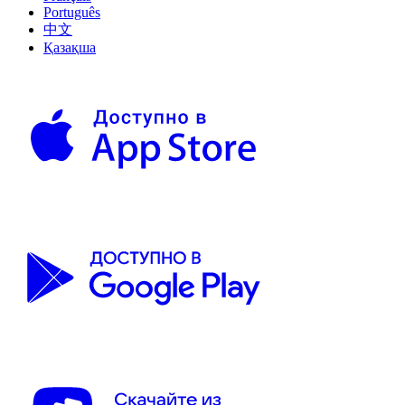
Português
中文
Қазақша