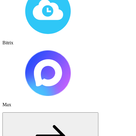
Bitrix
Max