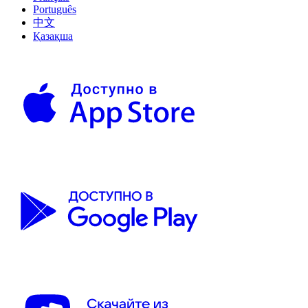
Português
中文
Қазақша