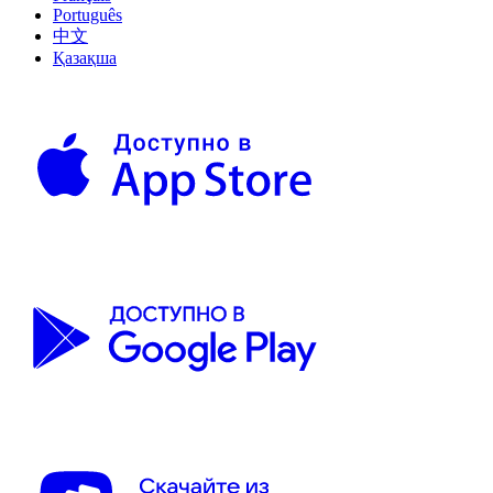
Português
中文
Қазақша