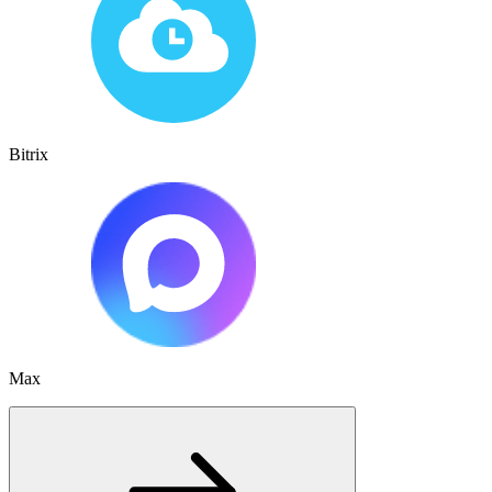
Bitrix
Max