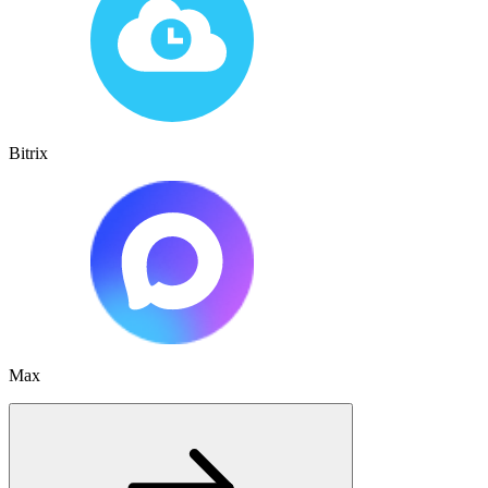
Bitrix
Max