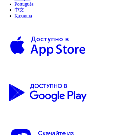
Português
中文
Қазақша