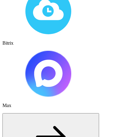
Bitrix
Max