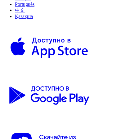
Português
中文
Қазақша