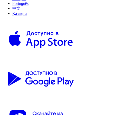
Português
中文
Қазақша