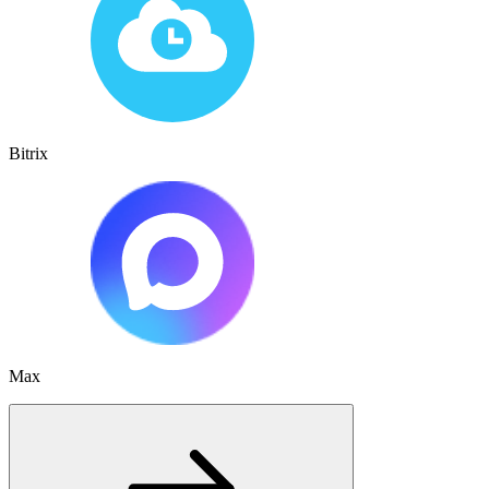
Bitrix
Max