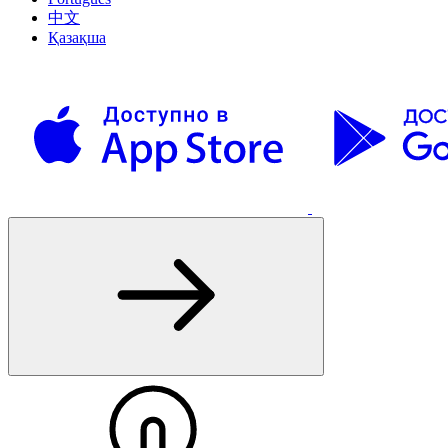
中文
Қазақша