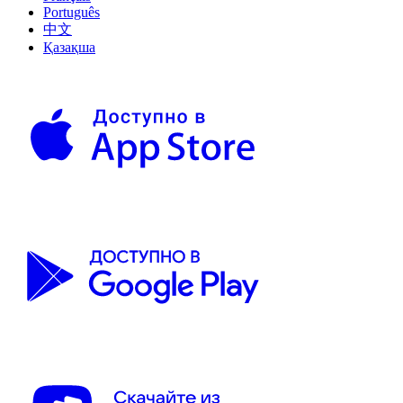
Português
中文
Қазақша