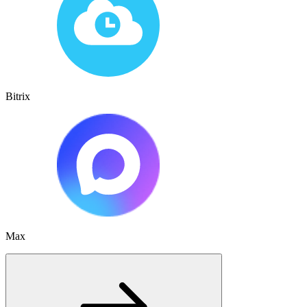
Bitrix
Max