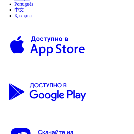
Português
中文
Қазақша