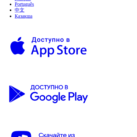
Português
中文
Қазақша