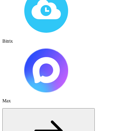
Bitrix
Max