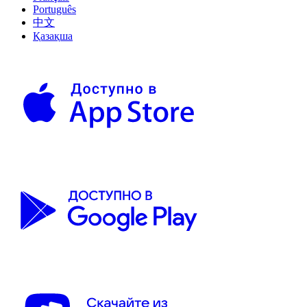
Português
中文
Қазақша