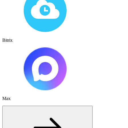
Bitrix
Max