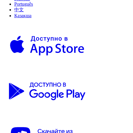
Português
中文
Қазақша