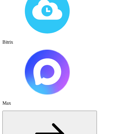
Bitrix
Max