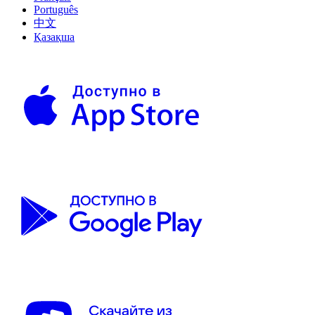
Português
中文
Қазақша