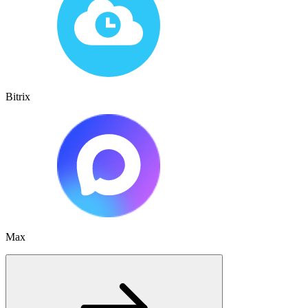
Bitrix
Max