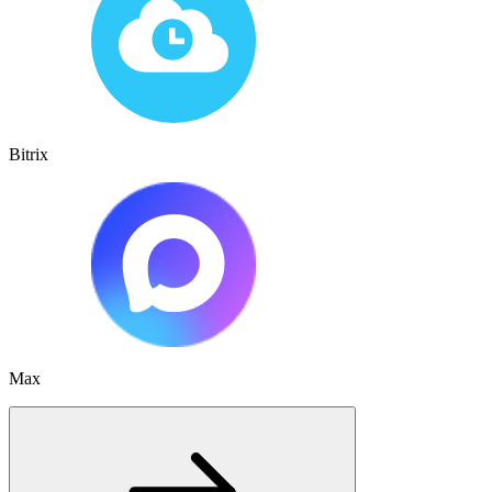
Bitrix
Max