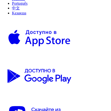
Português
中文
Қазақша