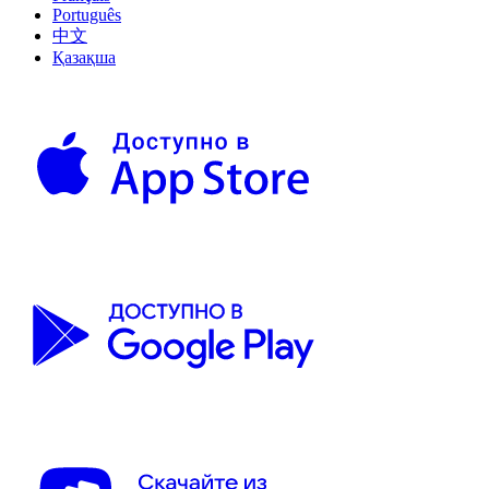
Português
中文
Қазақша