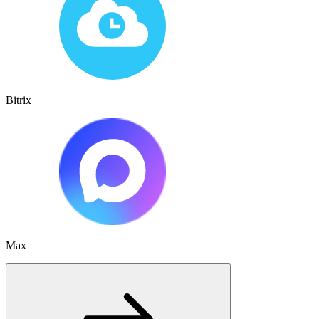
Bitrix
Max