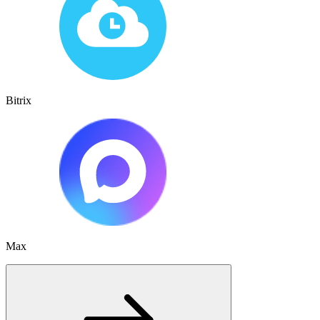
Bitrix
Max