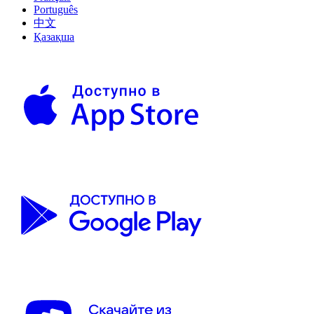
Português
中文
Қазақша