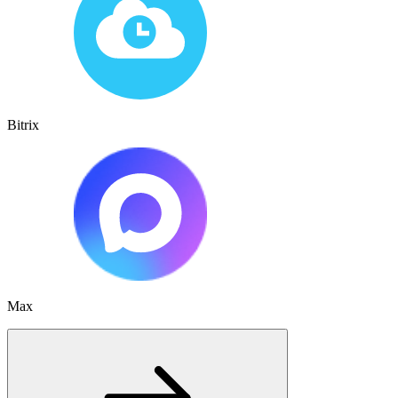
Bitrix
Max