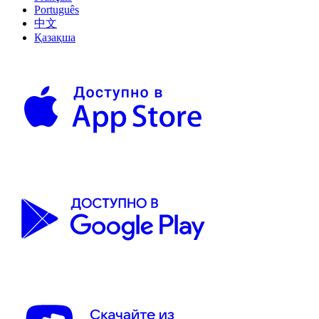
Português
中文
Қазақша