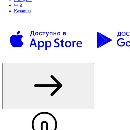
中文
Қазақша