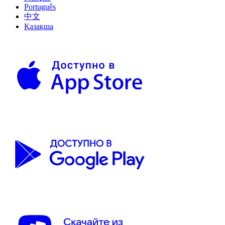
Português
中文
Қазақша