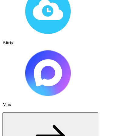
Bitrix
Max