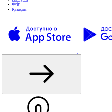
中文
Қазақша