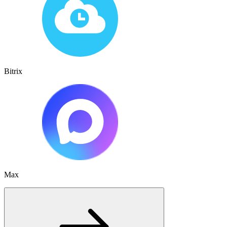
Bitrix
Max