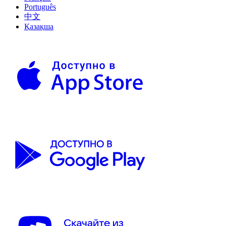
Português
中文
Қазақша