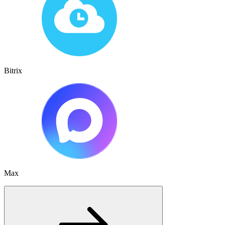
Bitrix
Max