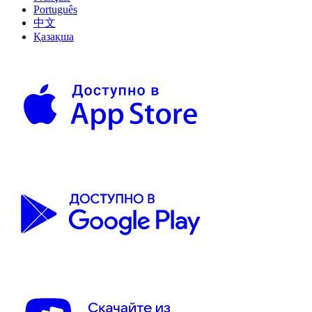
Português
中文
Қазақша